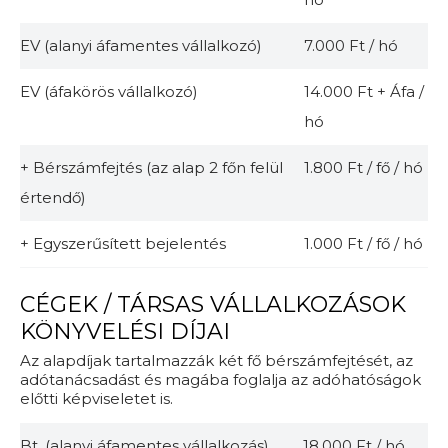
EV (alanyi áfamentes vállalkozó)
7.000 Ft / hó
EV (áfakörös vállalkozó)
14.000 Ft + Áfa /
hó
+ Bérszámfejtés (az alap 2 főn felül
1.800 Ft / fő / hó
értendő)
+ Egyszerűsített bejelentés
1.000 Ft / fő / hó
CÉGEK / TÁRSAS VÁLLALKOZÁSOK
KÖNYVELÉSI DÍJAI
Az alapdíjak tartalmazzák két fő bérszámfejtését, az
adótanácsadást és magába foglalja az adóhatóságok
előtti képviseletet is.
Bt. (alanyi áfamentes vállalkozás)
18.000 Ft / hó