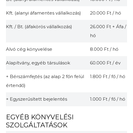
Kft. (alanyi áfamentes vállalkozás)
20.000 Ft / hó
Kft. / Bt. (áfakörös vállalkozás)
26.000 Ft + Áfa /
hó
Alvó cég könyvelése
8.000 Ft / hó
Alapítvány, egyéb társulások
60.000 Ft / év
+ Bérszámfejtés (az alap 2 főn felül
1.800 Ft / fő / hó
értendő)
+ Egyszerűsített bejelentés
1.000 Ft / fő / hó
EGYÉB KÖNYVELÉSI
SZOLGÁLTATÁSOK