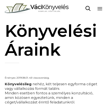

Sk
Könyvelési
to
co
Áraink
Érvényes: 2019.08.01.-től visszavonásig.
Könyvelésileg
nehéz, két teljesen egyforma céget
vagy vállalkozási formát találni.
Minden esetben fontos a személyes konzultáció,
amin közösen egyeztetünk, minden a
céget/vállalkozást érintő feladatunkról.