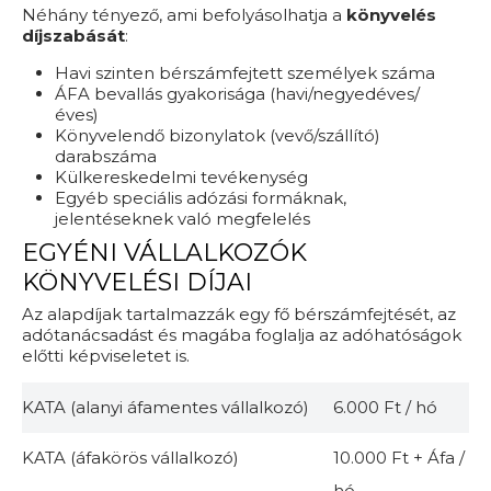
Néhány tényező, ami befolyásolhatja a
könyvelés
díjszabását
:
Havi szinten bérszámfejtett személyek száma
ÁFA bevallás gyakorisága (havi/negyedéves/
éves)
Könyvelendő bizonylatok (vevő/szállító)
darabszáma
Külkereskedelmi tevékenység
Egyéb speciális adózási formáknak,
jelentéseknek való megfelelés
EGYÉNI VÁLLALKOZÓK
KÖNYVELÉSI DÍJAI
Az alapdíjak tartalmazzák egy fő bérszámfejtését, az
adótanácsadást és magába foglalja az adóhatóságok
előtti képviseletet is.
KATA (alanyi áfamentes vállalkozó)
6.000 Ft / hó
KATA (áfakörös vállalkozó)
10.000 Ft + Áfa /
hó