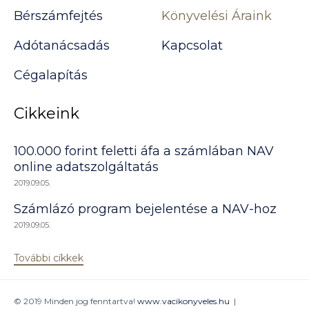
Bérszámfejtés
Könyvelési Áraink
Adótanácsadás
Kapcsolat
Cégalapítás
Cikkeink
100.000 forint feletti áfa a számlában NAV
online adatszolgáltatás
2019.09.05.
Számlázó program bejelentése a NAV-hoz
2019.09.05.
További cíkkek
© 2019 Minden jog fenntartva!
www.vacikonyveles.hu
|