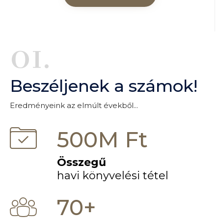
01.
Beszéljenek a számok!
Eredményeink az elmúlt évekből...
500M Ft
Összegű
havi könyvelési tétel
70+