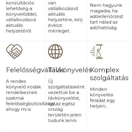
konzultációs
van
Nem hagyunk
lehetőség a
vállalkozásod
magadra, ha
könyvelőddel,
aktuális
adóellenőrzést
vállalkozásod
helyzetére, kérj
tart nálad az
aktuális
évközi
adóhatóság.
helyzetéről.
mérleget.
Felelősségvállalás
Távkönyvelés
Komplex
szolgáltatás
A rendes
Új
könyvelő irodák
szolgáltatásként
Minden
rendelkeznek
vezettük be a
könyvelési
szakmai
távkönyvelést,
feladat egy
felelősségbiztosítással,
így az egész
helyen..
ahogy mi is.
ország
területén jelen
tudunk lenni.