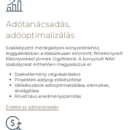
Adótanácsadás,
adóoptimalizálás
Szakképzett mérlegképes könyvelőnkhöz,
leggyakrabban a klasszikusan elrontott, félrekönyvelt
főkönyvekkel jönnek Ügyfeleink. A bonyolult NAV
szabályokat érthetően magyarázzuk el.
Szakvélemény cégvásárláskor
Projektek adójogi előkészítése
Vállalkozások adóoptimalizálása, elemzése,
átvilágítása
Rövid távú eredményszámítás
Érdekel az adótanácsadás