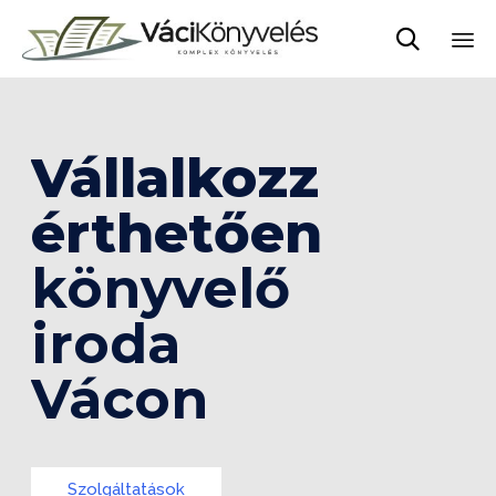

Sk
to
co
Vállalkozz
érthetően
könyvelő
iroda
Vácon
Szolgáltatások