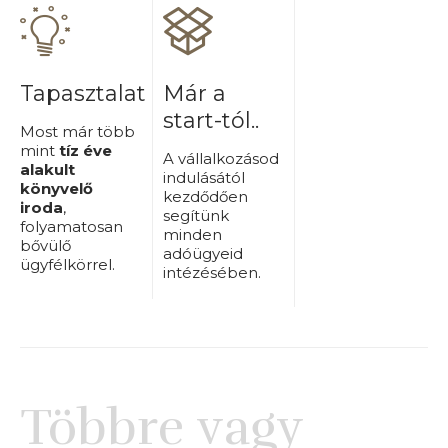
Tapasztalat
Már a
start-tól..
Most már több
mint
tíz éve
A vállalkozásod
alakult
indulásától
könyvelő
kezdődően
iroda
,
segítünk
folyamatosan
minden
bővülő
adóügyeid
ügyfélkörrel.
intézésében.
Többre vagy