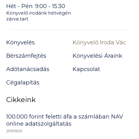
Hét - Pén: 9:00 - 15:30
Könyvelő irodánk hétvégén
zárva tart
Könyvelés
Könyvelő Iroda Vác
Bérszámfejtés
Könyvelési Áraink
Adótanácsadás
Kapcsolat
Cégalapítás
Cikkeink
100.000 forint feletti áfa a számlában NAV
online adatszolgáltatás
2019.09.05.