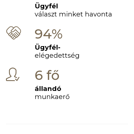
Ügyfél
választ minket havonta
94%
Ügyfél-
elégedettség
6 fő
állandó
munkaerő