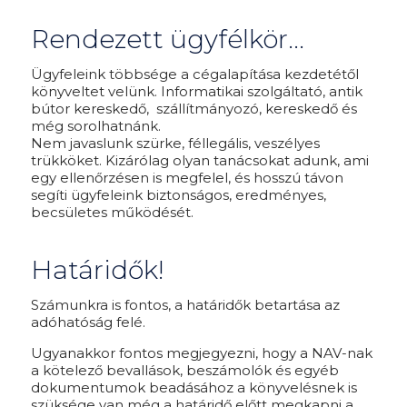
Rendezett ügyfélkör...
Ügyfeleink többsége a cégalapítása kezdetétől
könyveltet velünk. Informatikai szolgáltató, antik
bútor kereskedő, szállítmányozó, kereskedő és
még sorolhatnánk.
Nem javaslunk szürke, féllegális, veszélyes
trükköket. Kizárólag olyan tanácsokat adunk, ami
egy ellenőrzésen is megfelel, és hosszú távon
segíti ügyfeleink biztonságos, eredményes,
becsületes működését.
Határidők!
Számunkra is fontos, a határidők betartása az
adóhatóság felé.
Ugyanakkor fontos megjegyezni, hogy a NAV-nak
a kötelező bevallások, beszámolók és egyéb
dokumentumok beadásához a könyvelésnek is
szüksége van még a határidő előtt megkapni a