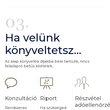
03.
Ha velünk
könyveltetsz...
Az alap könyvelési díjakba bele tartozik, nincs
felár/apró betűs kitételek...
Konzultáció
Riport
Részvétel
adóellenőrz
Rendszeres
Ha szükséged